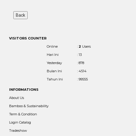
VISITORS COUNTER
Online
:
2
Users
Hari Ini
: 13
Yesterday
: 878
Bulan Ini
: 4514
Tahun Ini
: 99555
INFORMATIONS
About Us
Bamboo & Sustainability
Term & Condition
Login Catalog
Tradeshow